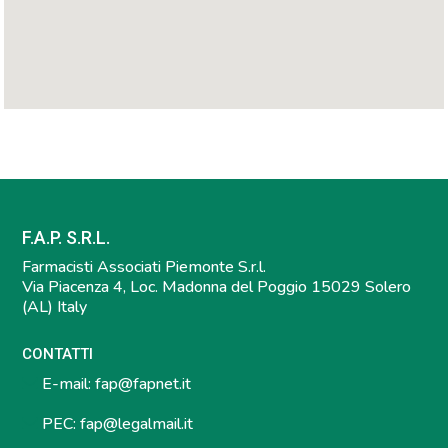
F.A.P. S.R.L.
Farmacisti Associati Piemonte S.r.l.
Via Piacenza 4, Loc. Madonna del Poggio 15029 Solero
(AL) Italy
CONTATTI
E-mail:
fap@fapnet.it
PEC:
fap@legalmail.it