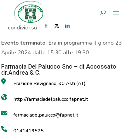
Propaganda Carnidyn Plus
AREA RISERVATA
Home
»
Evento
»
Propaganda Carnidyn Plus
condividi su :
Evento terminato
. Era in programma il giorno 23
Aprile 2024 dalle 15:30 alle 19:30
Farmacia Del Palucco Snc – di Accossato
dr.Andrea & C.
Frazione Revignano, 90 Asti (AT)
http://farmaciadelpalucco.fapnet.it
farmaciadelpalucco@fapnet.it
0141419525