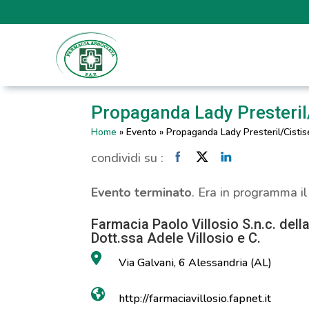
Propaganda Lady Presteril/
Home
»
Evento
»
Propaganda Lady Presteril/Cistis
condividi su :
Evento terminato
. Era in programma i
Farmacia Paolo Villosio S.n.c. dell
Dott.ssa Adele Villosio e C.
Via Galvani, 6 Alessandria (AL)
http://farmaciavillosio.fapnet.it