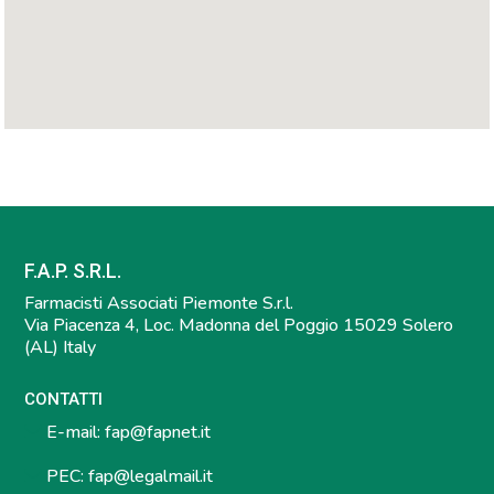
F.A.P. S.R.L.
Farmacisti Associati Piemonte S.r.l.
Via Piacenza 4, Loc. Madonna del Poggio 15029 Solero
(AL) Italy
CONTATTI
E-mail:
fap@fapnet.it
PEC:
fap@legalmail.it