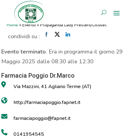
Propaganda Lady
AREA RISERVATA
Presteril/Cistiset
Home
»
Evento
»
Propaganda Lady Presteril/Cistiset
condividi su :
Evento terminato
. Era in programma il giorno 29
Maggio 2025 dalle 08:30 alle 12:30
Farmacia Poggio Dr.Marco
Via Mazzini, 41 Agliano Terme (AT)
http://farmaciapoggio.fapnet.it
farmaciapoggio@fapnet.it
0141954545