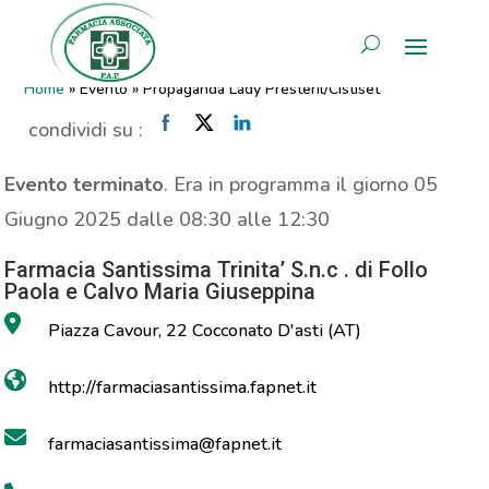
Propaganda Lady
AREA RISERVATA
Presteril/Cistiset
Home
»
Evento
»
Propaganda Lady Presteril/Cistiset
condividi su :
Evento terminato
. Era in programma il giorno 05
Giugno 2025 dalle 08:30 alle 12:30
Farmacia Santissima Trinita’ S.n.c . di Follo
Paola e Calvo Maria Giuseppina
Piazza Cavour, 22 Cocconato D'asti (AT)
http://farmaciasantissima.fapnet.it
farmaciasantissima@fapnet.it