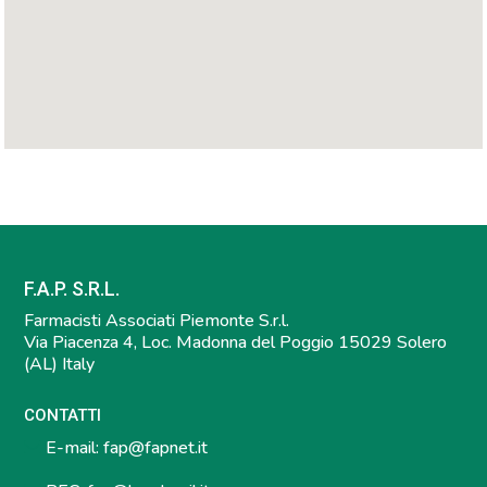
F.A.P. S.R.L.
Farmacisti Associati Piemonte S.r.l.
Via Piacenza 4, Loc. Madonna del Poggio 15029 Solero
(AL) Italy
CONTATTI
E-mail:
fap@fapnet.it