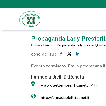
Propaganda Lady Presteril/
Home
»
Evento
»
Propaganda Lady Presteril/Cistis
condividi su :
Evento terminato
. Era in programma i
Farmacia Bielli Dr.Renata
Via Xx Settembre, 1 Canelli (AT)
http://farmaciabielli.fapnet.it