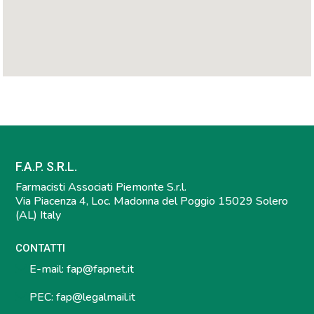
F.A.P. S.R.L.
Farmacisti Associati Piemonte S.r.l.
Via Piacenza 4, Loc. Madonna del Poggio 15029 Solero
(AL) Italy
CONTATTI
E-mail:
fap@fapnet.it
PEC:
fap@legalmail.it