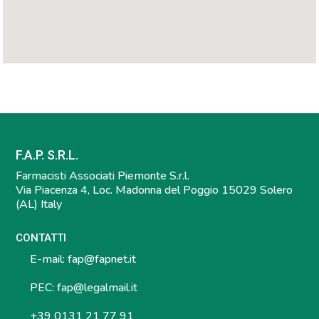
F.A.P. S.R.L.
Farmacisti Associati Piemonte S.r.l.
Via Piacenza 4, Loc. Madonna del Poggio 15029 Solero
(AL) Italy
CONTATTI
E-mail:
fap@fapnet.it
PEC:
fap@legalmail.it
+39 0131 21 77 91