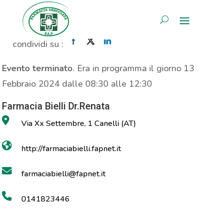
Propaganda Prolife
AREA RISERVATA
Home
»
Evento
»
Propaganda Prolife
condividi su :
Evento terminato
. Era in programma il giorno 13
Febbraio 2024 dalle 08:30 alle 12:30
Farmacia Bielli Dr.Renata
Via Xx Settembre, 1 Canelli (AT)
http://farmaciabielli.fapnet.it
farmaciabielli@fapnet.it
0141823446