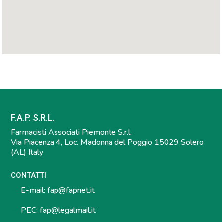
F.A.P. S.R.L.
Farmacisti Associati Piemonte S.r.l.
Via Piacenza 4, Loc. Madonna del Poggio 15029 Solero
(AL) Italy
CONTATTI
E-mail:
fap@fapnet.it
PEC:
fap@legalmail.it