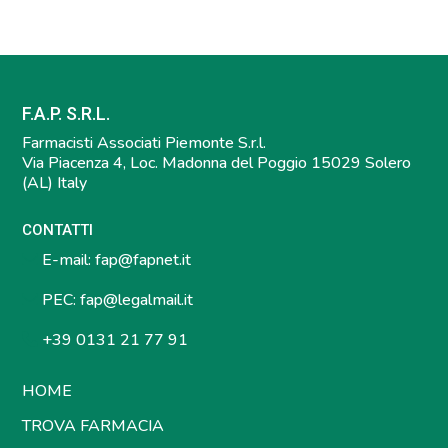
F.A.P. S.R.L.
Farmacisti Associati Piemonte S.r.l.
Via Piacenza 4, Loc. Madonna del Poggio 15029 Solero
(AL) Italy
CONTATTI
E-mail:
fap@fapnet.it
PEC:
fap@legalmail.it
+39 0131 21 77 91
HOME
TROVA FARMACIA