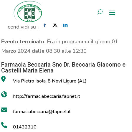
Propaganda Prolife
AREA RISERVATA
Home
»
Evento
»
Propaganda Prolife
condividi su :
Evento terminato
. Era in programma il giorno 01
Marzo 2024 dalle 08:30 alle 12:30
Farmacia Beccaria Snc Dr. Beccaria Giacomo e
Castelli Maria Elena
Via Pietro Isola, 8 Novi Ligure (AL)
http://farmaciabeccaria.fapnet.it
farmaciabeccaria@fapnet.it
01432310