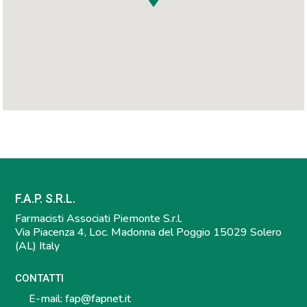
F.A.P. S.R.L.
Farmacisti Associati Piemonte S.r.l.
Via Piacenza 4, Loc. Madonna del Poggio 15029 Solero
(AL) Italy
CONTATTI
E-mail:
fap@fapnet.it