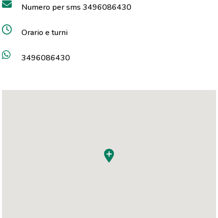
Numero per sms 3496086430
Orario e turni
3496086430