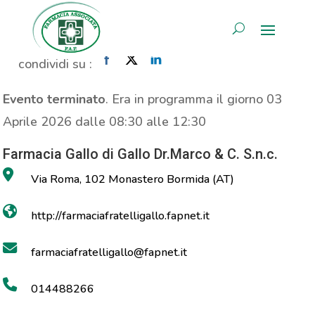
Propaganda Prolife
AREA RISERVATA
Home
»
Evento
»
Propaganda Prolife
condividi su :
Evento terminato
. Era in programma il giorno 03
Aprile 2026 dalle 08:30 alle 12:30
Farmacia Gallo di Gallo Dr.Marco & C. S.n.c.
Via Roma, 102 Monastero Bormida (AT)
http://farmaciafratelligallo.fapnet.it
farmaciafratelligallo@fapnet.it
014488266