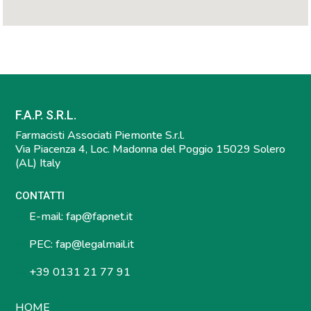
F.A.P. S.R.L.
Farmacisti Associati Piemonte S.r.l.
Via Piacenza 4, Loc. Madonna del Poggio 15029 Solero
(AL) Italy
CONTATTI
E-mail:
fap@fapnet.it
PEC:
fap@legalmail.it
+39 0131 21 77 91
HOME