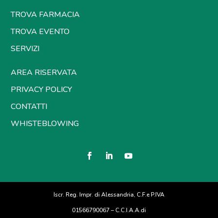
TROVA FARMACIA
TROVA EVENTO
SERVIZI
AREA RISERVATA
PRIVACY POLICY
CONTATTI
WHISTEBLOWING
Iscr. Reg. Impr. di Alessandria, C.F.e P.IVA
01566790067 – C.C.I.A.A.di