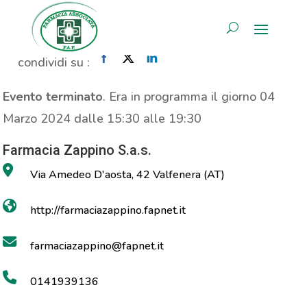
Propaganda Prolife
AREA RISERVATA
Home
»
Evento
»
Propaganda Prolife
condividi su :
Evento terminato
. Era in programma il giorno 04
Marzo 2024 dalle 15:30 alle 19:30
Farmacia Zappino S.a.s.
Via Amedeo D'aosta, 42 Valfenera (AT)
http://farmaciazappino.fapnet.it
farmaciazappino@fapnet.it
0141939136