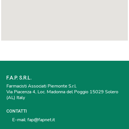
F.A.P. S.R.L.
Farmacisti Associati Piemonte S.r.l.
Via Piacenza 4, Loc. Madonna del Poggio 15029 Solero
(AL) Italy
CONTATTI
E-mail:
fap@fapnet.it