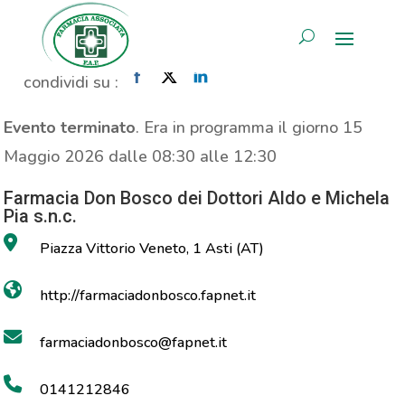
Propaganda Prolife
AREA RISERVATA
Home
»
Evento
»
Propaganda Prolife
condividi su :
Evento terminato
. Era in programma il giorno 15
Maggio 2026 dalle 08:30 alle 12:30
Farmacia Don Bosco dei Dottori Aldo e Michela
Pia s.n.c.
Piazza Vittorio Veneto, 1 Asti (AT)
http://farmaciadonbosco.fapnet.it
farmaciadonbosco@fapnet.it
0141212846