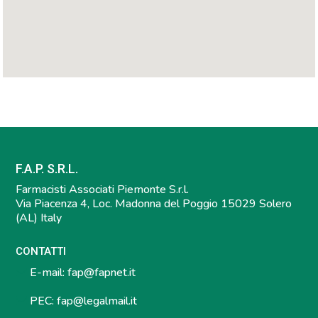
F.A.P. S.R.L.
Farmacisti Associati Piemonte S.r.l.
Via Piacenza 4, Loc. Madonna del Poggio 15029 Solero
(AL) Italy
CONTATTI
E-mail:
fap@fapnet.it
PEC:
fap@legalmail.it