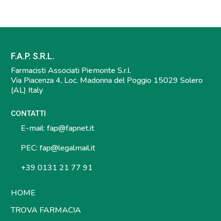
F.A.P. S.R.L.
Farmacisti Associati Piemonte S.r.l.
Via Piacenza 4, Loc. Madonna del Poggio 15029 Solero
(AL) Italy
CONTATTI
E-mail:
fap@fapnet.it
PEC:
fap@legalmail.it
+39 0131 21 77 91
HOME
TROVA FARMACIA