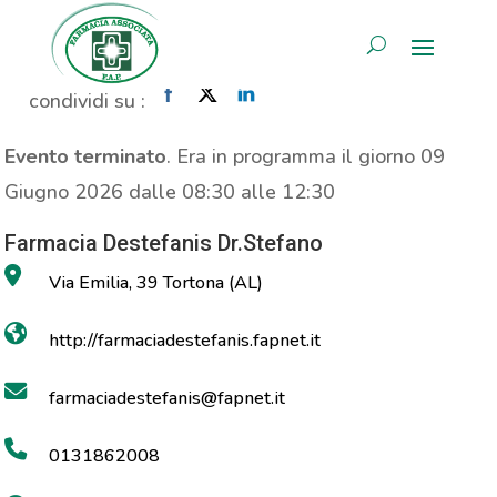
Propaganda Prolife
AREA RISERVATA
Home
»
Evento
»
Propaganda Prolife
condividi su :
Evento terminato
. Era in programma il giorno 09
Giugno 2026 dalle 08:30 alle 12:30
Farmacia Destefanis Dr.Stefano
Via Emilia, 39 Tortona (AL)
http://farmaciadestefanis.fapnet.it
farmaciadestefanis@fapnet.it
0131862008