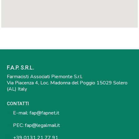
F.A.P. S.R.L.
Farmacisti Associati Piemonte S.r.l.
Via Piacenza 4, Loc. Madonna del Poggio 15029 Solero
(AL) Italy
CONTATTI
E-mail:
fap@fapnet.it
PEC:
fap@legalmail.it
+39 0131 21 77 91