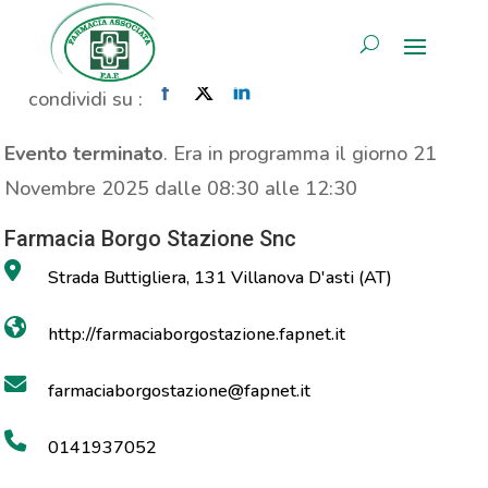
Propaganda Propolaid
AREA RISERVATA
Home
»
Evento
»
Propaganda Propolaid
condividi su :
Evento terminato
. Era in programma il giorno 21
Novembre 2025 dalle 08:30 alle 12:30
Farmacia Borgo Stazione Snc
Strada Buttigliera, 131 Villanova D'asti (AT)
http://farmaciaborgostazione.fapnet.it
farmaciaborgostazione@fapnet.it
0141937052