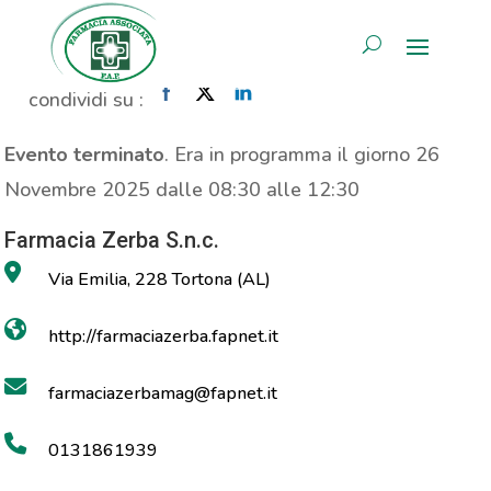
Propaganda Psyllogel
AREA RISERVATA
Home
»
Evento
»
Propaganda Psyllogel
condividi su :
Evento terminato
. Era in programma il giorno 26
Novembre 2025 dalle 08:30 alle 12:30
Farmacia Zerba S.n.c.
Via Emilia, 228 Tortona (AL)
http://farmaciazerba.fapnet.it
farmaciazerbamag@fapnet.it
0131861939