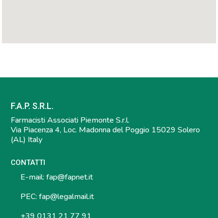
F.A.P. S.R.L.
Farmacisti Associati Piemonte S.r.l.
Via Piacenza 4, Loc. Madonna del Poggio 15029 Solero
(AL) Italy
CONTATTI
E-mail:
fap@fapnet.it
PEC:
fap@legalmail.it
+39 0131 21 77 91