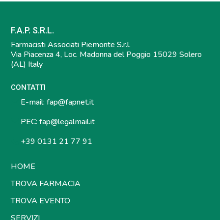
F.A.P. S.R.L.
Farmacisti Associati Piemonte S.r.l.
Via Piacenza 4, Loc. Madonna del Poggio 15029 Solero
(AL) Italy
CONTATTI
E-mail:
fap@fapnet.it
PEC:
fap@legalmail.it
+39 0131 21 77 91
HOME
TROVA FARMACIA
TROVA EVENTO
SERVIZI