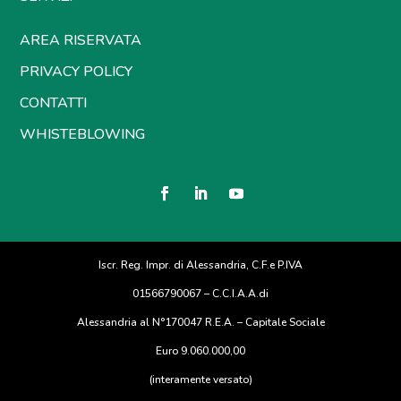
AREA RISERVATA
PRIVACY POLICY
CONTATTI
WHISTEBLOWING
Iscr. Reg. Impr. di Alessandria, C.F.e P.IVA
01566790067 – C.C.I.A.A.di
Alessandria al N°170047 R.E.A. – Capitale Sociale
Euro 9.060.000,00
(interamente versato)