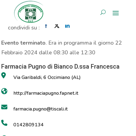
Propaganda Puressentiel
AREA RISERVATA
Home
»
Evento
»
Propaganda Puressentiel
condividi su :
Evento terminato
. Era in programma il giorno 22
Febbraio 2024 dalle 08:30 alle 12:30
Farmacia Pugno di Bianco D.ssa Francesca
Via Garibaldi, 6 Occimiano (AL)
http://farmaciapugno.fapnet.it
farmacia.pugno@tiscali.it
0142809134