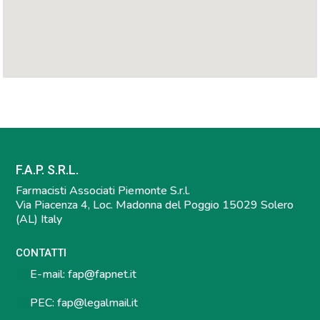
F.A.P. S.R.L.
Farmacisti Associati Piemonte S.r.l.
Via Piacenza 4, Loc. Madonna del Poggio 15029 Solero
(AL) Italy
CONTATTI
E-mail:
fap@fapnet.it
PEC:
fap@legalmail.it