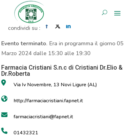
Propaganda Saugella
AREA RISERVATA
Home
»
Evento
»
Propaganda Saugella
condividi su :
Evento terminato
. Era in programma il giorno 05
Marzo 2024 dalle 15:30 alle 19:30
Farmacia Cristiani S.n.c di Cristiani Dr.Elio &
Dr.Roberta
Via Iv Novembre, 13 Novi Ligure (AL)
http://farmaciacristiani.fapnet.it
farmaciacristiani@fapnet.it
01432321