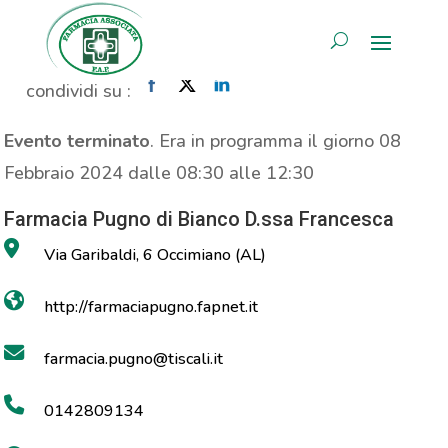
Propaganda Thermacare
AREA RISERVATA
Home
»
Evento
»
Propaganda Thermacare
condividi su :
Evento terminato
. Era in programma il giorno 08
Febbraio 2024 dalle 08:30 alle 12:30
Farmacia Pugno di Bianco D.ssa Francesca
Via Garibaldi, 6 Occimiano (AL)
http://farmaciapugno.fapnet.it
farmacia.pugno@tiscali.it
0142809134