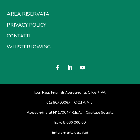
AREA RISERVATA
PRIVACY POLICY
CONTATTI
WHISTEBLOWING
Iscr. Reg. Impr. di Alessandria, C.F.e P.IVA
01566790067 – C.C.I.A.A.di
Alessandria al N°170047 R.E.A. – Capitale Sociale
Euro 9.060.000,00
(interamente versato)