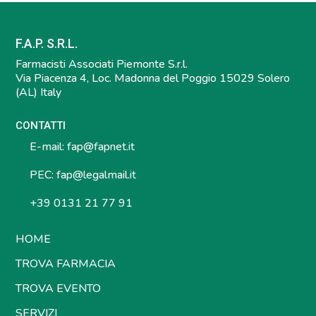
F.A.P. S.R.L.
Farmacisti Associati Piemonte S.r.l.
Via Piacenza 4, Loc. Madonna del Poggio 15029 Solero
(AL) Italy
CONTATTI
E-mail:
fap@fapnet.it
PEC:
fap@legalmail.it
+39 0131 21 77 91
HOME
TROVA FARMACIA
TROVA EVENTO
SERVIZI