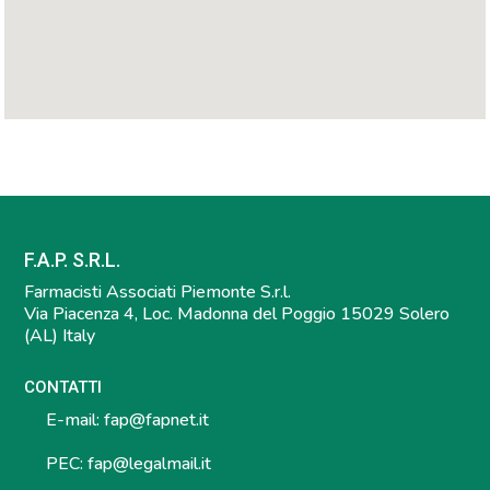
F.A.P. S.R.L.
Farmacisti Associati Piemonte S.r.l.
Via Piacenza 4, Loc. Madonna del Poggio 15029 Solero
(AL) Italy
CONTATTI
E-mail:
fap@fapnet.it
PEC:
fap@legalmail.it