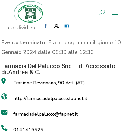
Propaganda Thermacare
AREA RISERVATA
Home
»
Evento
»
Propaganda Thermacare
condividi su :
Evento terminato
. Era in programma il giorno 10
Gennaio 2024 dalle 08:30 alle 12:30
Farmacia Del Palucco Snc – di Accossato
dr.Andrea & C.
Frazione Revignano, 90 Asti (AT)
http://farmaciadelpalucco.fapnet.it
farmaciadelpalucco@fapnet.it
0141419525