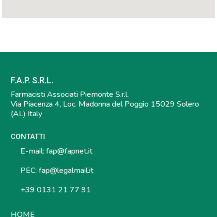
F.A.P. S.R.L.
Farmacisti Associati Piemonte S.r.l.
Via Piacenza 4, Loc. Madonna del Poggio 15029 Solero
(AL) Italy
CONTATTI
E-mail:
fap@fapnet.it
PEC:
fap@legalmail.it
+39 0131 21 77 91
HOME