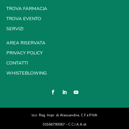
TROVA FARMACIA
TROVA EVENTO
SERVIZI
AREA RISERVATA
PRIVACY POLICY
CONTATTI
WHISTEBLOWING
Iscr. Reg. Impr. di Alessandria, C.F.e P.IVA
01566790067 – C.C.I.A.A.di