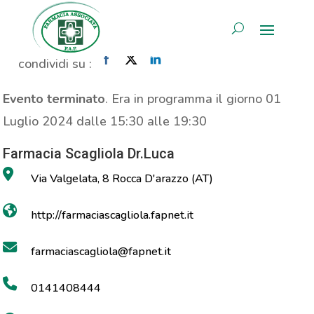
Propaganda Zetavit
AREA RISERVATA
Home
»
Evento
»
Propaganda Zetavit
condividi su :
Evento terminato
. Era in programma il giorno 01
Luglio 2024 dalle 15:30 alle 19:30
Farmacia Scagliola Dr.Luca
Via Valgelata, 8 Rocca D'arazzo (AT)
http://farmaciascagliola.fapnet.it
farmaciascagliola@fapnet.it
0141408444