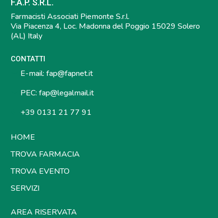
F.A.P. S.R.L.
Farmacisti Associati Piemonte S.r.l.
Via Piacenza 4, Loc. Madonna del Poggio 15029 Solero
(AL) Italy
CONTATTI
E-mail:
fap@fapnet.it
PEC:
fap@legalmail.it
+39 0131 21 77 91
HOME
TROVA FARMACIA
TROVA EVENTO
SERVIZI
AREA RISERVATA