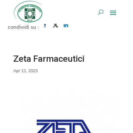
Zeta Farmaceutici
AREA RISERVATA
Home
»
Zeta Farmaceutici
condividi su :
Zeta Farmaceutici
Apr 11, 2025