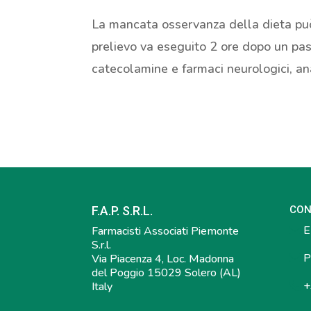
La mancata osservanza della dieta può 
prelievo va eseguito 2 ore dopo un pas
catecolamine e farmaci neurologici, anal
F.A.P. S.R.L.
CON
E-
Farmacisti Associati Piemonte
S.r.l.
P
Via Piacenza 4, Loc. Madonna
del Poggio 15029 Solero (AL)
+
Italy