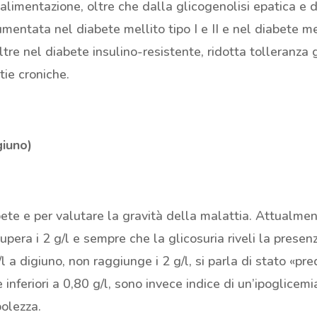
’alimentazione, oltre che dalla glicogenolisi epatica e 
aumentata nel diabete mellito tipo I e II e nel diabete m
re nel diabete insulino-resistente, ridotta tolleranza gl
tie croniche.
giuno)
te e per valutare la gravità della malattia. Attualmen
pera i 2 g/l e sempre che la glicosuria riveli la presen
 a digiuno, non raggiunge i 2 g/l, si parla di stato «pre
è inferiori a 0,80 g/l, sono invece indice di un’ipoglicem
olezza.