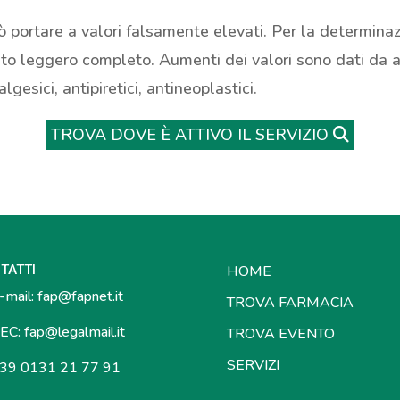
portare a valori falsamente elevati. Per la determinaz
to leggero completo. Aumenti dei valori sono dati da ag
gesici, antipiretici, antineoplastici.
TROVA DOVE È ATTIVO IL SERVIZIO
TATTI
HOME
mail:
fap@fapnet.it
TROVA FARMACIA
EC:
fap@legalmail.it
TROVA EVENTO
SERVIZI
39 0131 21 77 91