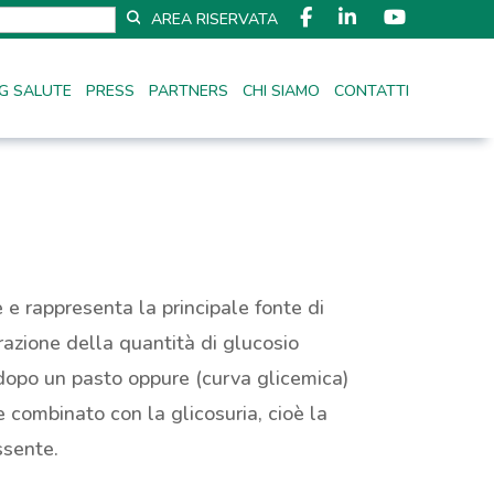
AREA RISERVATA
G SALUTE
PRESS
PARTNERS
CHI SIAMO
CONTATTI
 e rappresenta la principale fonte di
razione della quantità di glucosio
dopo un pasto oppure (curva glicemica)
 combinato con la glicosuria, cioè la
ssente.