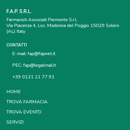
F.A.P. S.R.L.
Farmacisti Associati Piemonte S.r.l.
Via Piacenza 4, Loc. Madonna del Poggio 15029 Solero
(AL) Italy
CONTATTI
E-mail:
fap@fapnet.it
PEC:
fap@legalmail.it
+39 0131 21 77 91
HOME
TROVA FARMACIA
TROVA EVENTO
SERVIZI