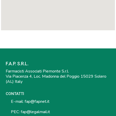
F.A.P. S.R.L.
Farmacisti Associati Piemonte S.r.l.
Via Piacenza 4, Loc. Madonna del Poggio 15029 Solero
(AL) Italy
CONTATTI
E-mail:
fap@fapnet.it
PEC:
fap@legalmail.it