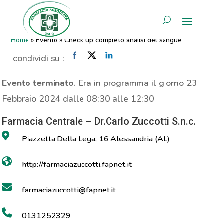
Check up completo analisi del
AREA RISERVATA
sangue
Home
»
Evento
»
Check up completo analisi del sangue
condividi su :
Evento terminato
. Era in programma il giorno 23
Febbraio 2024 dalle 08:30 alle 12:30
Farmacia Centrale – Dr.Carlo Zuccotti S.n.c.
Piazzetta Della Lega, 16 Alessandria (AL)
http://farmaciazuccotti.fapnet.it
farmaciazuccotti@fapnet.it
0131252329