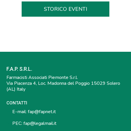
STORICO EVENTI
F.A.P. S.R.L.
Farmacisti Associati Piemonte S.r.l.
Via Piacenza 4, Loc. Madonna del Poggio 15029 Solero
(AL) Italy
CONTATTI
E-mail:
fap@fapnet.it
PEC:
fap@legalmail.it