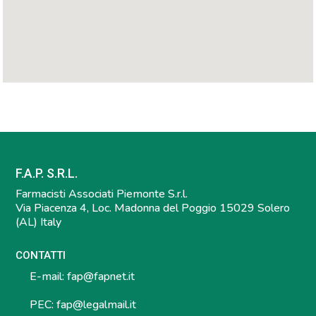
F.A.P. S.R.L.
Farmacisti Associati Piemonte S.r.l.
Via Piacenza 4, Loc. Madonna del Poggio 15029 Solero
(AL) Italy
CONTATTI
E-mail:
fap@fapnet.it
PEC:
fap@legalmail.it