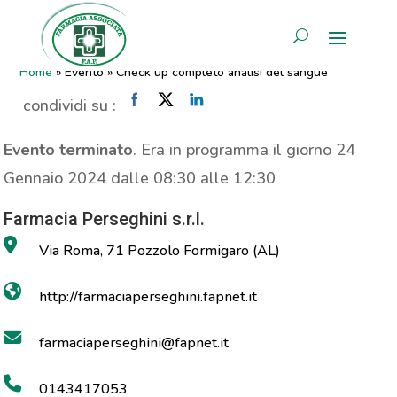
Check up completo analisi del
AREA RISERVATA
sangue
Home
»
Evento
»
Check up completo analisi del sangue
condividi su :
Evento terminato
. Era in programma il giorno 24
Gennaio 2024 dalle 08:30 alle 12:30
Farmacia Perseghini s.r.l.
Via Roma, 71 Pozzolo Formigaro (AL)
http://farmaciaperseghini.fapnet.it
farmaciaperseghini@fapnet.it
0143417053