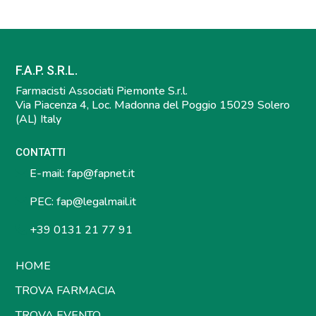
F.A.P. S.R.L.
Farmacisti Associati Piemonte S.r.l.
Via Piacenza 4, Loc. Madonna del Poggio 15029 Solero
(AL) Italy
CONTATTI
E-mail:
fap@fapnet.it
PEC:
fap@legalmail.it
+39 0131 21 77 91
HOME
TROVA FARMACIA
TROVA EVENTO