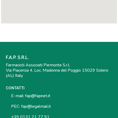
F.A.P. S.R.L.
Farmacisti Associati Piemonte S.r.l.
Via Piacenza 4, Loc. Madonna del Poggio 15029 Solero
(AL) Italy
CONTATTI
E-mail:
fap@fapnet.it
PEC:
fap@legalmail.it
+39 0131 21 77 91