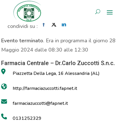
Consulenza Nutrizionale
AREA RISERVATA
Home
»
Evento
»
Consulenza Nutrizionale
condividi su :
Evento terminato
. Era in programma il giorno 28
Maggio 2024 dalle 08:30 alle 12:30
Farmacia Centrale – Dr.Carlo Zuccotti S.n.c.
Piazzetta Della Lega, 16 Alessandria (AL)
http://farmaciazuccotti.fapnet.it
farmaciazuccotti@fapnet.it
0131252329