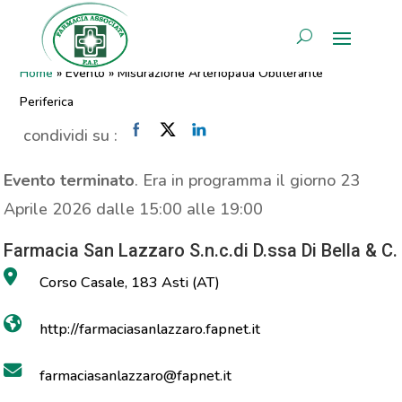
Misurazione Arteriopatia
AREA RISERVATA
Obliterante Periferica
Home
»
Evento
»
Misurazione Arteriopatia Obliterante
Periferica
condividi su :
Evento terminato
. Era in programma il giorno 23
Aprile 2026 dalle 15:00 alle 19:00
Farmacia San Lazzaro S.n.c.di D.ssa Di Bella & C.
Corso Casale, 183 Asti (AT)
http://farmaciasanlazzaro.fapnet.it
farmaciasanlazzaro@fapnet.it