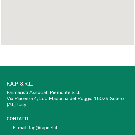
F.A.P. S.R.L.
Farmacisti Associati Piemonte S.r.l.
Via Piacenza 4, Loc. Madonna del Poggio 15029 Solero
(AL) Italy
CONTATTI
E-mail:
fap@fapnet.it