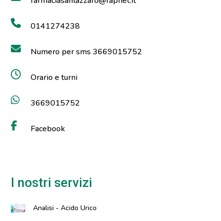
farmaciasanlazzaro@fapnet.it
0141274238
Numero per sms 3669015752
Orario e turni
3669015752
Facebook
I nostri servizi
Analisi - Acido Urico