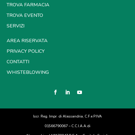
TROVA FARMACIA
TROVA EVENTO
SERVIZI
AREA RISERVATA
PRIVACY POLICY
CONTATTI
WHISTEBLOWING
Iscr. Reg. Impr. di Alessandria, C.F.e P.IVA
01566790067 – C.C.I.A.A.di