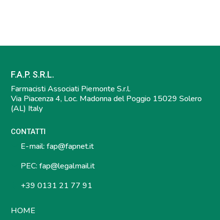
F.A.P. S.R.L.
Farmacisti Associati Piemonte S.r.l.
Via Piacenza 4, Loc. Madonna del Poggio 15029 Solero
(AL) Italy
CONTATTI
E-mail:
fap@fapnet.it
PEC:
fap@legalmail.it
+39 0131 21 77 91
HOME