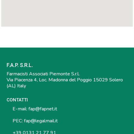
F.A.P. S.R.L.
Farmacisti Associati Piemonte S.r.l.
Via Piacenza 4, Loc. Madonna del Poggio 15029 Solero
(AL) Italy
CONTATTI
E-mail:
fap@fapnet.it
PEC:
fap@legalmail.it
+39 0131 21 77 91