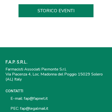
STORICO EVENTI
F.A.P. S.R.L.
Farmacisti Associati Piemonte S.r.l.
Via Piacenza 4, Loc. Madonna del Poggio 15029 Solero
(AL) Italy
CONTATTI
E-mail:
fap@fapnet.it
PEC:
fap@legalmail.it