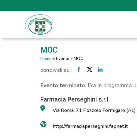
MOC
Home
»
Evento
»
MOC
condividi su :
Evento terminato
. Era in programma i
Farmacia Perseghini s.r.l.
Via Roma, 71 Pozzolo Formigaro (AL)
http://farmaciaperseghini.fapnet.it