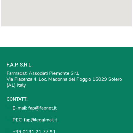
F.A.P. S.R.L.
Farmacisti Associati Piemonte S.r.l.
Via Piacenza 4, Loc. Madonna del Poggio 15029 Solero
(AL) Italy
CONTATTI
E-mail:
fap@fapnet.it
PEC:
fap@legalmail.it
+39 0131 21 77 91