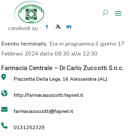
Propaganda Saugella
AREA RISERVATA
Home
»
Evento
»
Propaganda Saugella
condividi su :
Evento terminato
. Era in programma il giorno 17
Febbraio 2024 dalle 08:30 alle 12:30
Farmacia Centrale – Dr.Carlo Zuccotti S.n.c.
Piazzetta Della Lega, 16 Alessandria (AL)
http://farmaciazuccotti.fapnet.it
farmaciazuccotti@fapnet.it
0131252329