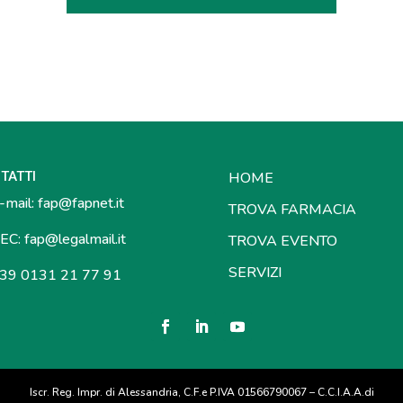
TATTI
HOME
mail:
fap@fapnet.it
TROVA FARMACIA
EC:
fap@legalmail.it
TROVA EVENTO
SERVIZI
39 0131 21 77 91
Iscr. Reg. Impr. di Alessandria, C.F.e P.IVA 01566790067 – C.C.I.A.A.di