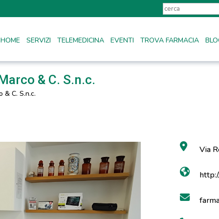
HOME
SERVIZI
TELEMEDICINA
EVENTI
TROVA FARMACIA
BLO
Marco & C. S.n.c.
 & C. S.n.c.
Via R
http:/
farma