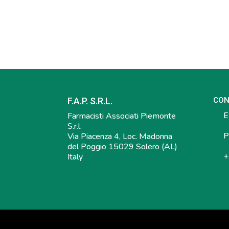
F.A.P. S.R.L.
CON
E-
Farmacisti Associati Piemonte
S.r.l.
P
Via Piacenza 4, Loc. Madonna
del Poggio 15029 Solero (AL)
+
Italy